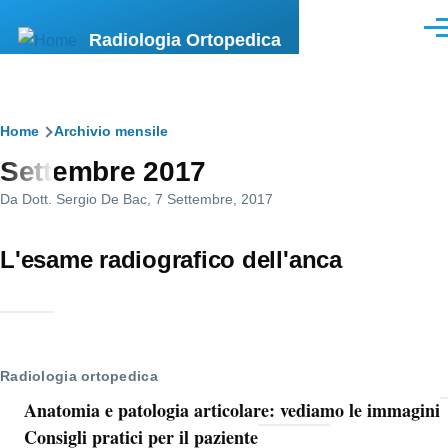
Salta al contenuto principale
Men
Radiologia Ortopedica
Briciole
Home
Archivio mensile
Settembre 2017
di
Da
Dott. Sergio De Bac
, 7 Settembre, 2017
pane
L'esame radiografico dell'anca
Radiologia ortopedica
Anatomia e patologia articolare: vediamo le immagini
Consigli pratici per il paziente