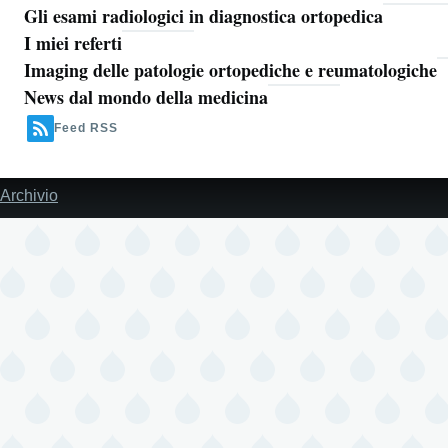
Gli esami radiologici in diagnostica ortopedica
I miei referti
Imaging delle patologie ortopediche e reumatologiche
News dal mondo della medicina
Feed RSS
Archivio
Piè
di
pagina